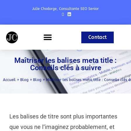
Julie Chodorge, Consultante SEO Senior
Contact
Expériences & Formations
Référencement Naturel
Maîtriser les balises meta title :
Conseils clés à suivre
Accueil
»
Blog
»
Blog
»
Maîtriser les balises meta title : Conseils clés à
Les balises de titre sont plus importantes
que vous ne l’imaginez probablement, et