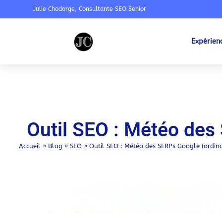
Julie Chodorge, Consultante SEO Senior
Expérien
Outil SEO : Météo des
Accueil
»
Blog
»
SEO
»
Outil SEO : Météo des SERPs Google (ordina