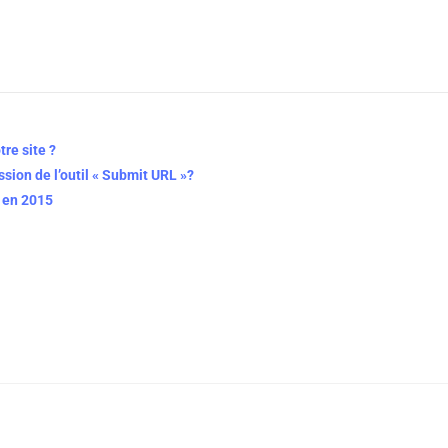
re site ?
ion de l’outil « Submit URL »?
e en 2015