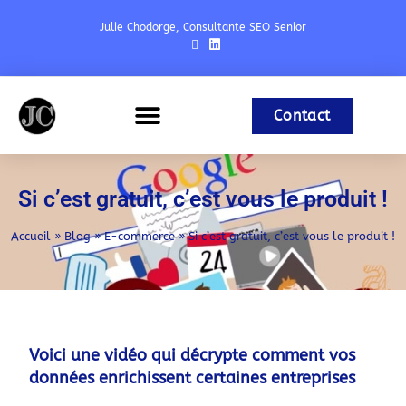
Julie Chodorge, Consultante SEO Senior
Contact
Expériences & Formations
Référencement Naturel
Si c’est gratuit, c’est vous le produit !
Accueil
»
Blog
»
E-commerce
»
Si c’est gratuit, c’est vous le produit !
Voici une vidéo qui décrypte comment vos
données enrichissent certaines entreprises