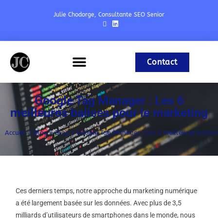
Julie Chodorge, Consultante SEO Senior
Contact
Expériences & Formations
Référencement Naturel
Google Tag Manager : Les 6
meilleures balises pour le marketing
Accueil
»
Blog
»
Blog
»
Google Tag Manager : Les 6 meilleures balises
Ces derniers temps, notre approche du marketing numérique
a été largement basée sur les données. Avec plus de 3,5
milliards d’utilisateurs de smartphones dans le monde, nous