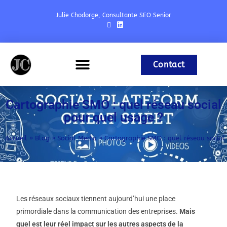
Julie Chodorge, Consultante SEO Senior
Contact
Expériences & Formations
Référencement Naturel
Cartographie SMO : quel réseau social
pour quel usage ?
Accueil
»
Blog
»
Social Media
»
Cartographie SMO : quel réseau social
Les réseaux sociaux tiennent aujourd’hui une place
primordiale dans la communication des entreprises.
Mais
quel est leur réel impact sur les autres aspects de la